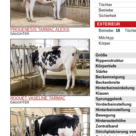
Töchter
Betriebe
Sicherheit
EXTERIEUR
PROGENESIS TARMAC ALEXIS
Betriebe:
18
Töcht
DAUGHTER
Milchtyp
Körper
Größe
Rippenstruktur
Körpertiefe
Stärke
Beckenneigung
Beckenbreite
Hinterbeinwinkelung
Klauen
ROQUET VASELINE TARMAC
Sprunggelenk
DAUGHTER
Vorderbeinstellung
Hinterbeinstellung
Bewegung
Hintereuterhöhe
Zentralband
Strichplatzierung vo