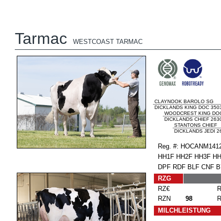
Tarmac
WESTCOAST TARMAC
CLAYNOOK BAROLO SG
DICKLANDS KING DOC 3503
WOODCREST KING DO
DICKLANDS CHIEF 2630
STANTONS CHIEF
DICKLANDS JEDI 26
Reg. #: HOCANM14
HH1F HH2F HH3F HH
DPF RDF BLF CNF 
RZG
RZ€
RZN
98
MILCHLEISTUNG