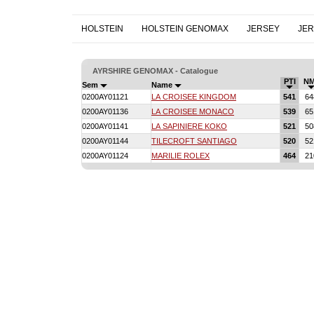
HOLSTEIN
HOLSTEIN GENOMAX
JERSEY
JE
AYRSHIRE GENOMAX - Catalogue
PTI
NM
Sem
Name
0200AY01121
LA CROISEE KINGDOM
541
64
0200AY01136
LA CROISEE MONACO
539
65
0200AY01141
LA SAPINIERE KOKO
521
50
0200AY01144
TILECROFT SANTIAGO
520
52
0200AY01124
MARILIE ROLEX
464
21