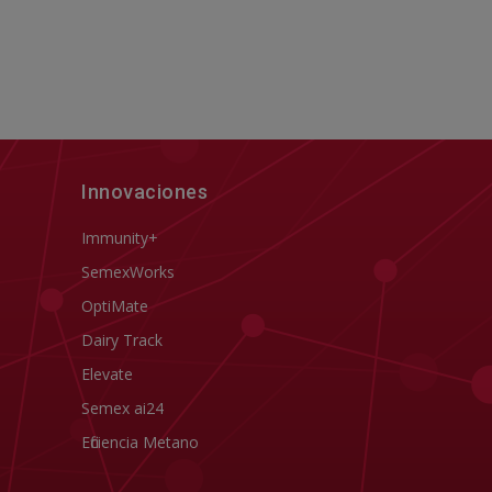
Innovaciones
Immunity+
SemexWorks
OptiMate
Dairy Track
Elevate
Semex ai24
Eficiencia Metano