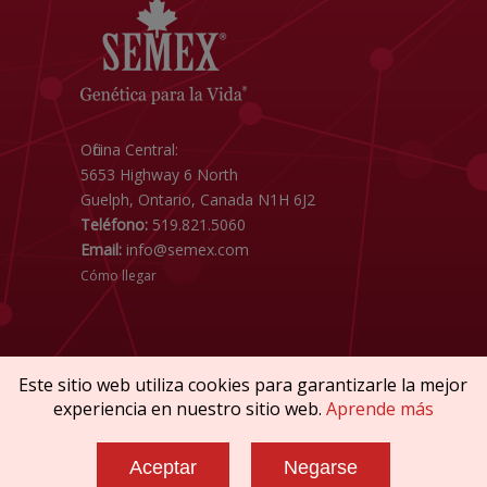
Oficina Central:
5653 Highway 6 North
Guelph, Ontario, Canada N1H 6J2
Teléfono:
519.821.5060
Email:
info@semex.com
Cómo llegar
Este sitio web utiliza cookies para garantizarle la mejor
experiencia en nuestro sitio web.
Aprende más
Copyright © 2026 SEMEX. Todos los derechos
reservados.
Aceptar
Negarse
Reglamentos & Conformidad