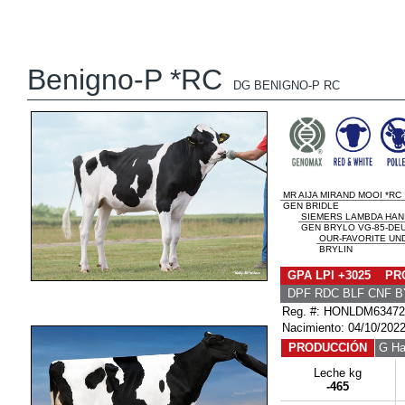
Benigno-P *RC
DG BENIGNO-P RC
MR AIJA MIRAND MOOI *RC
GEN BRIDLE
SIEMERS LAMBDA HAN
GEN BRYLO VG-85-DE
OUR-FAVORITE UN
BRYLIN
GPA LPI +3025 PRO
DPF RDC BLF CNF B
Reg. #: HONLDM63472
Nacimiento: 04/10/202
PRODUCCIÓN
G Ha
Leche kg
-465