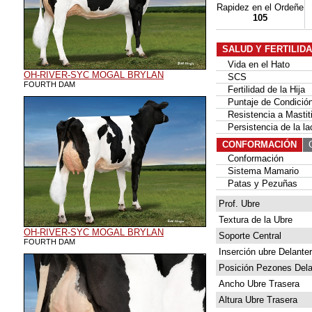
Rapidez en el Ordeñe
105
SALUD Y FERTILID
Vida en el Hato
OH-RIVER-SYC MOGAL BRYLAN
SCS
FOURTH DAM
Fertilidad de la Hija
Puntaje de Condición
Resistencia a Mastit
Persistencia de la la
CONFORMACIÓN
G
Conformación
Sistema Mamario
Patas y Pezuñas
Prof. Ubre
Textura de la Ubre
OH-RIVER-SYC MOGAL BRYLAN
Soporte Central
FOURTH DAM
Inserción ubre Delante
Posición Pezones Dela
Ancho Ubre Trasera
Altura Ubre Trasera