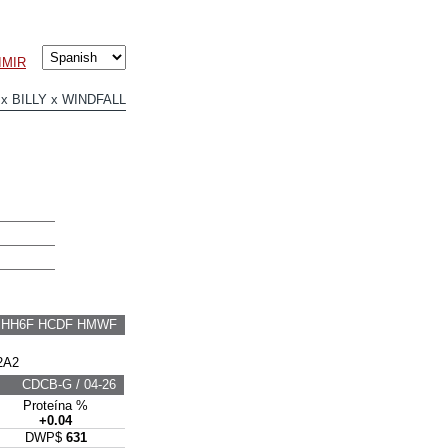
IMIR
 BILLY x WINDFALL
F HH6F HCDF HMWF
2A2
CDCB-G / 04-26
Proteína %
+0.04
DWP$
631