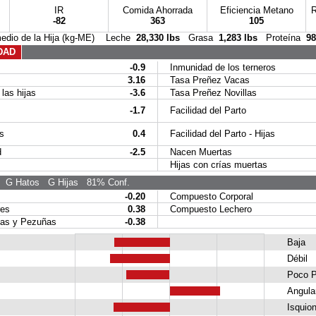
IR
Comida Ahorrada
Eficiencia Metano
R
-82
363
105
edio de la Hija (kg-ME) Leche
28,330 lbs
Grasa
1,283 lbs
Proteína
98
DAD
-0.9
Inmunidad de los terneros
3.16
Tasa Preñez Vacas
as hijas
-3.6
Tasa Preñez Novillas
-1.7
Facilidad del Parto
s
0.4
Facilidad del Parto - Hijas
d
-2.5
Nacen Muertas
Hijas con crías muertas
G Hatos
G Hijas
81% Conf.
-0.20
Compuesto Corporal
es
0.38
Compuesto Lechero
s y Pezuñas
-0.38
Baja
Débil
Poco P
Angula
Isquion