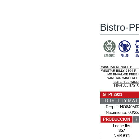
Bistro-P
WINSTAR MENDEL-P
WINSTAR BILLY 5894 P
MR RI-VAL-RE FREE 
WINSTAR WINDFALL 
BUTZ-HILL WIND
SEAGULL-BAY R
GTPI 2921
TD TR TL TY MWT
Reg. #: HO840M32
Nacimiento: 03/22
PRODUCCIÓN
7 
Leche lbs
857
NM$
674