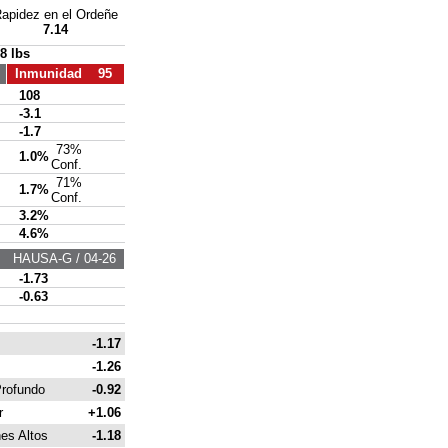
apidez en el Ordeñe
7.14
8 lbs
Inmunidad 95
108
-3.1
-1.7
73%
1.0%
Conf.
71%
1.7%
Conf.
3.2%
4.6%
HAUSA-G / 04-26
-1.73
-0.63
-1.17
-1.26
rofundo
-0.92
r
+1.06
es Altos
-1.18