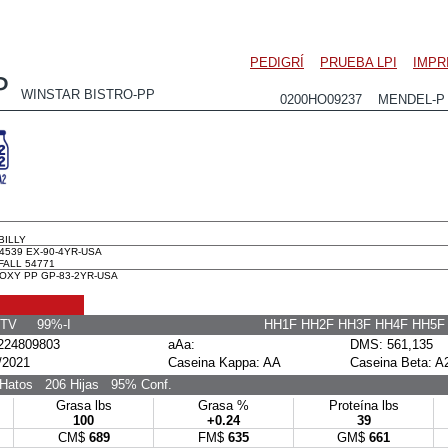
PEDIGRÍ
PRUEBA LPI
IMPR
P
WINSTAR BISTRO-PP
0200HO09237 MENDEL-P x
BILLY
4539 EX-90-4YR-USA
FALL 54771
OXY PP GP-83-2YR-USA
 TV 99%-I
HH1F HH2F HH3F HH4F HH5
24809803
aAa:
DMS: 561,135
/2021
Caseina Kappa: AA
Caseina Beta: A
Hatos
206 Hijas
95% Conf.
Grasa lbs
Grasa %
Proteína lbs
100
+0.24
39
CM$
689
FM$
635
GM$
661