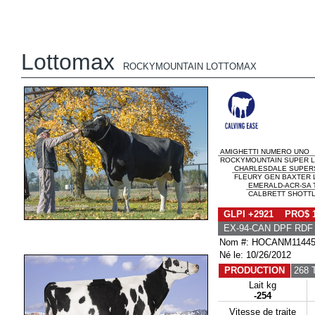
Lottomax
ROCKYMOUNTAIN LOTTOMAX
AMIGHETTI NUMERO UNO
ROCKYMOUNTAIN SUPER LEI
CHARLESDALE SUPERS
FLEURY GEN BAXTER LI
EMERALD-ACR-SA 
CALBRETT SHOTTLE
GLPI +2921 PRO$ 
EX-94-CAN DPF RDF 
Nom #: HOCANM11445
Né le: 10/26/2012
PRODUCTION
268 
Lait kg
-254
Vitesse de traite