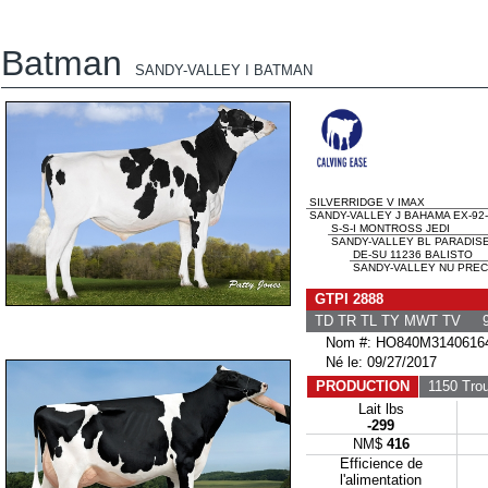
Batman
SANDY-VALLEY I BATMAN
SILVERRIDGE V IMAX
SANDY-VALLEY J BAHAMA EX-92
S-S-I MONTROSS JEDI
SANDY-VALLEY BL PARADISE
DE-SU 11236 BALISTO
SANDY-VALLEY NU PREC
GTPI 2888
TD TR TL TY MWT TV 9
Nom #: HO840M3140616
Né le: 09/27/2017
PRODUCTION
1150 Tro
Lait lbs
-299
NM$
416
Efficience de
l'alimentation