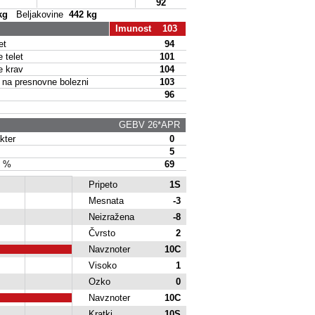
92
kg
Beljakovine
442 kg
Imunost 103
et
94
 telet
101
e krav
104
a presnovne bolezni
103
96
GEBV 26*APR
kter
0
5
e %
69
Pripeto
1S
Mesnata
-3
Neizražena
-8
Čvrsto
2
Navznoter
10C
Visoko
1
Ozko
0
Navznoter
10C
Kratki
10S