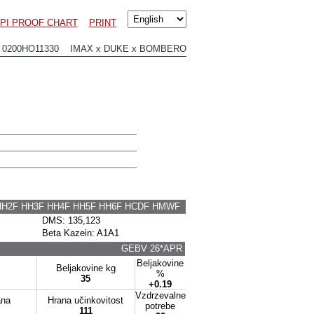
PI PROOF CHART
PRINT
0200HO11330 IMAX x DUKE x BOMBERO
HH2F HH3F HH4F HH5F HH6F HCDF HMWF
DMS: 135,123
Beta Kazein: A1A1
GEBV 26*APR
Beljakovine
Beljakovine kg
%
35
+0.19
Vzdrzevalne
ana
Hrana učinkovitost
potrebe
111