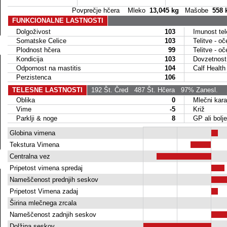
Povprečje hčera Mleko
13,045 kg
Mašobe
558 
FUNKCIONALNE LASTNOSTI
Dolgoživost
103
Imunost tel
Somatske Celice
103
Telitve - oče
Plodnost hčera
99
Telitve - oč
Kondicija
103
Dovzetnost n
Odpornost na mastitis
104
Calf Health
Perzistenca
106
TELESNE LASTNOSTI
192 Št. Čred
487 Št. Hčera
97% Zanesl.
Oblika
0
Mlečni kara
Vime
-5
Križ
Parklji & noge
8
GP ali bolj
Globina vimena
Tekstura Vimena
Centralna vez
Pripetost vimena spredaj
Nameščenost prednjih seskov
Pripetost Vimena zadaj
Širina mlečnega zrcala
Nameščenost zadnjih seskov
Dolžina seskov