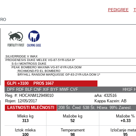
PEDIGREE
T
TRO
SILVERRIDGE V IMAX
PROGENESIS DUKE MELEE VG-87-5YR-USA 9*
S-S-I MONTROSS DUKE
PEAK BOMBERO MAXIMA VG-87-6YR-USA DOM
RICHMOND-FD EL BOMBERO
BRYHILL RANSOM MARQUISSE GP-83-2YR-USA DOM 1*
GLPI +3100 PRO$ 1667
DPF RDF BLF CNF XIF BYF MWF CVF
HH1F 
Reg. #: HOCANM12949010
aAa: 432516
Rojen: 12/05/2017
Kappa Kazein: AB
LASTNOSTI MLEČNOSTI
208 Št. Čred
538 Št. Hčera
99% Zanesl.
Mleko kg
Mašobe kg
Mašobe %
313
52
+0.33
Iztok mleka
Temperament
Izločanje met
100
98
95