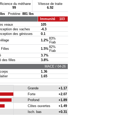
fficience du méthane
Vitesse de traite
99
6.92
 lbs
Protéine
881 lbs
Immunité 103
s veaux
105
eption des vaches
-4.3
eption des génisses
0.1
83%
vêlage
1.2%
Fiab
82%
Filles
1.5%
Fiab
é
3.7%
des filles
3.8%
MACE / 04-26
corps
1.36
itier
1.65
Grande
+1.17
Forte
+2.07
Profond
+1.89
Côtes ouvertes
+1.49
Isch. bas
+0.31