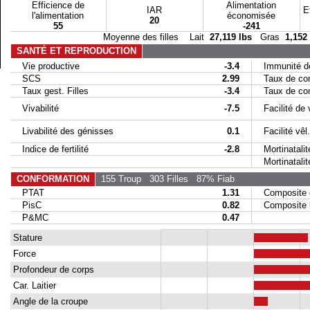
Efficience de
Alimentation
IAR
E
l'alimentation
économisée
20
55
-241
Moyenne des filles Lait
27,119 lbs
Gras
1,152
SANTÉ ET REPRODUCTION
Vie productive
-3.4
Immunité de
SCS
2.99
Taux de conc
Taux gest. Filles
-3.4
Taux de conc
Vivabilité
-7.5
Facilité de 
Livabilité des génisses
0.1
Facilité vêl. 
Indice de fertilité
-2.8
Mortinatalit
Mortinatalité 
CONFORMATION
155 Troup
303 Filles
87% Fiab
PTAT
1.31
Composite 
PisC
0.82
Composite la
P&MC
0.47
Stature
Force
Profondeur de corps
Car. Laitier
Angle de la croupe