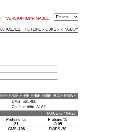
I
VERSION IMPRIMABLE
200HO11412 HOTLINE x DUKE x KINGBOY
HH2F HH3F HH4F HH5F HH6F HCDF HMWF
DMS: 561,456
Caséine bêta: A1A2
MACE-G / 04-26
Protéine lbs
Protéine %
21
-0.05
GM$
-108
DWP$
-30