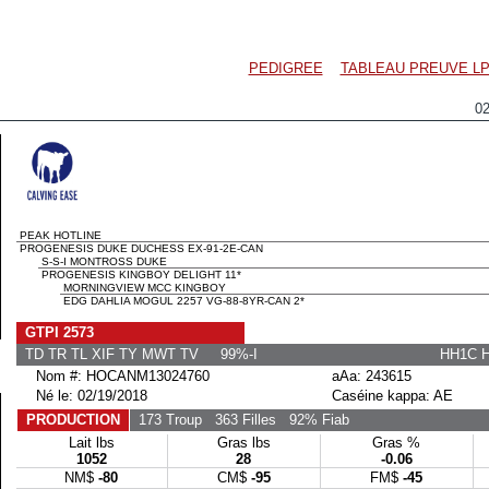
PEDIGREE
TABLEAU PREUVE LP
0
PEAK HOTLINE
PROGENESIS DUKE DUCHESS EX-91-2E-CAN
S-S-I MONTROSS DUKE
PROGENESIS KINGBOY DELIGHT 11*
MORNINGVIEW MCC KINGBOY
EDG DAHLIA MOGUL 2257 VG-88-8YR-CAN 2*
GTPI 2573
TD TR TL XIF TY MWT TV 99%-I
HH1C 
Nom #: HOCANM13024760
aAa: 243615
Né le: 02/19/2018
Caséine kappa: AE
PRODUCTION
173 Troup
363 Filles
92% Fiab
Lait lbs
Gras lbs
Gras %
1052
28
-0.06
NM$
-80
CM$
-95
FM$
-45