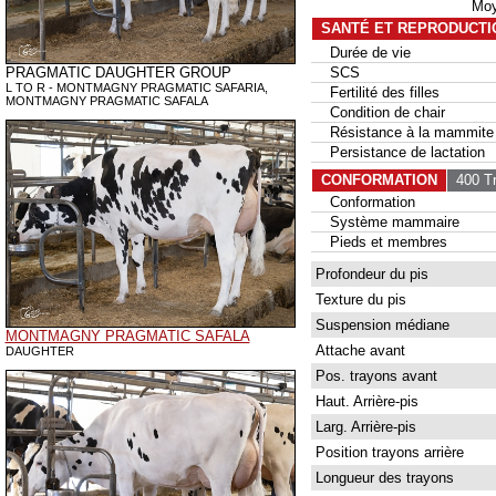
Moy
SANTÉ ET REPRODUCTI
Durée de vie
PRAGMATIC DAUGHTER GROUP
SCS
L TO R - MONTMAGNY PRAGMATIC SAFARIA,
Fertilité des filles
MONTMAGNY PRAGMATIC SAFALA
Condition de chair
Résistance à la mammite
Persistance de lactation
CONFORMATION
400 Tr
Conformation
Système mammaire
Pieds et membres
Profondeur du pis
Texture du pis
Suspension médiane
MONTMAGNY PRAGMATIC SAFALA
Attache avant
DAUGHTER
Pos. trayons avant
Haut. Arrière-pis
Larg. Arrière-pis
Position trayons arrière
Longueur des trayons