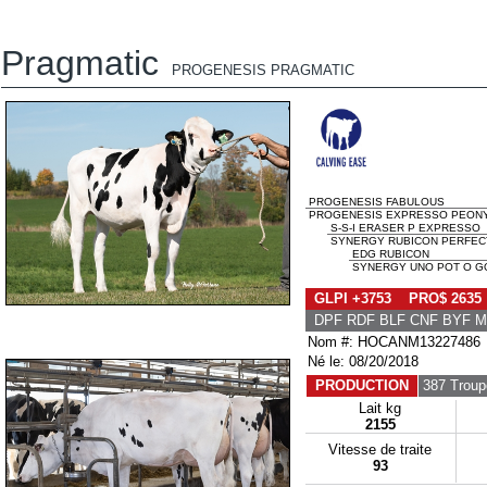
Pragmatic
PROGENESIS PRAGMATIC
PROGENESIS FABULOUS
PROGENESIS EXPRESSO PEONY
S-S-I ERASER P EXPRESSO
SYNERGY RUBICON PERFECT 
EDG RUBICON
SYNERGY UNO POT O GO
GLPI +3753 PRO$ 2635
DPF RDF BLF CNF BYF 
Nom #: HOCANM13227486
Né le: 08/20/2018
PRODUCTION
387 Troup
Lait kg
2155
Vitesse de traite
93