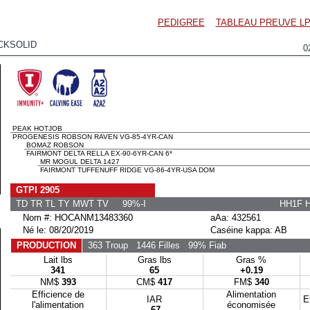
PEDIGREE
TABLEAU PREUVE LP
CKSOLID
0
PEAK HOTJOB
PROGENESIS ROBSON RAVEN VG-85-4YR-CAN
BOMAZ ROBSON
FAIRMONT DELTA RELLA EX-90-6YR-CAN 6*
MR MOGUL DELTA 1427
FAIRMONT TUFFENUFF RIDGE VG-86-4YR-USA DOM
GTPI 2905
TD TR TL TY MWT TV 99%-I
HH1F 
Nom #: HOCANM13483360
aAa: 432561
Né le: 08/20/2019
Caséine kappa: AB
PRODUCTION
363 Troup
1446 Filles
99% Fiab
Lait lbs
Gras lbs
Gras %
341
65
+0.19
NM$
393
CM$
417
FM$
340
Efficience de
Alimentation
IAR
E
l'alimentation
économisée
-67