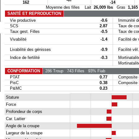
162
-14
Moyenne des filles Lait
26,009 lbs
Gras
1,165
SANTÉ ET REPRODUCTION
Vie productive
-0.6
Immunité de
SCS
2.87
Taux de conc
Taux gest. Filles
-0.5
Taux de conc
Vivabilité
-1.4
Facilité de 
Livabilité des génisses
-0.9
Facilité vêl. 
Indice de fertilité
-0.3
Mortinatalit
Mortinatalité 
CONFORMATION
286 Troup
743 Filles
93% Fiab
PTAT
0.77
Composite 
PisC
0.38
Composite la
P&MC
0.23
Stature
Force
Profondeur de corps
Car. Laitier
Angle de la croupe
Largeur de la croupe