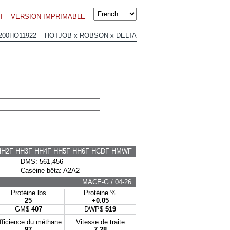
I
VERSION IMPRIMABLE
200HO11922 HOTJOB x ROBSON x DELTA
HH2F HH3F HH4F HH5F HH6F HCDF HMWF
DMS: 561,456
Caséine bêta: A2A2
MACE-G / 04-26
Protéine lbs
Protéine %
25
+0.05
GM$
407
DWP$
519
fficience du méthane
Vitesse de traite
97
7.28