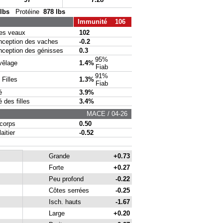
 lbs
Protéine
878 lbs
Immunité 106
s veaux
102
eption des vaches
-0.2
eption des génisses
0.3
95%
vêlage
1.4%
Fiab
91%
Filles
1.3%
Fiab
é
3.9%
des filles
3.4%
MACE / 04-26
corps
0.50
itier
-0.52
Grande
+0.73
Forte
+0.27
Peu profond
-0.22
Côtes serrées
-0.25
Isch. hauts
-1.67
Large
+0.20