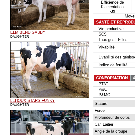
Efficience de
l'alimentation
-39
Moyen
SANTÉ ET REPROD
Vie productive
ELM BEND GABBY
SCS
DAUGHTER
Taux gest. Filles
Vivabilité
Livabilité des géniss
Indice de fertilité
CONFORMATION
49
PTAT
PisC
P&MC
LEHOUX STARS FUNKY
Stature
DAUGHTER
Force
Profondeur de corps
Car. Laitier
Angle de la croupe