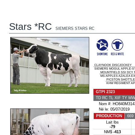
Stars *RC
SIEMERS STARS RC
CLAYNOOK DISCJOCKEY
SIEMERS MOGUL APPLE-ST
MOUNTFIELD SSI DCY
MS APPLES AZALEA EX
PICSTON SHOTTLE
KHW REGIMENT APP
GTPI 2323
TD RC TL XIF TY M
Nom #: HO840M3143
Né le: 05/07/2019
PRODUCTION
669 
Lait lbs
-79
NM$
-413