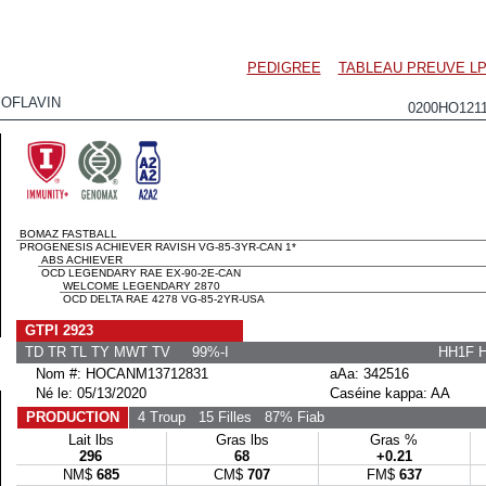
PEDIGREE
TABLEAU PREUVE LP
OFLAVIN
0200HO121
BOMAZ FASTBALL
PROGENESIS ACHIEVER RAVISH VG-85-3YR-CAN 1*
ABS ACHIEVER
OCD LEGENDARY RAE EX-90-2E-CAN
WELCOME LEGENDARY 2870
OCD DELTA RAE 4278 VG-85-2YR-USA
GTPI 2923
TD TR TL TY MWT TV 99%-I
HH1F 
Nom #: HOCANM13712831
aAa: 342516
Né le: 05/13/2020
Caséine kappa: AA
PRODUCTION
4 Troup
15 Filles
87% Fiab
Lait lbs
Gras lbs
Gras %
296
68
+0.21
NM$
685
CM$
707
FM$
637