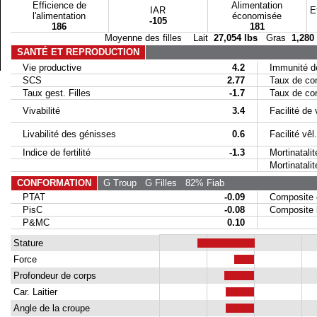
Efficience de
Alimentation
IAR
E
l'alimentation
économisée
-105
186
181
Moyenne des filles Lait
27,054 lbs
Gras
1,280
SANTÉ ET REPRODUCTION
Vie productive
4.2
Immunité de
SCS
2.77
Taux de conc
Taux gest. Filles
-1.7
Taux de conc
Vivabilité
3.4
Facilité de 
Livabilité des génisses
0.6
Facilité vêl. 
Indice de fertilité
-1.3
Mortinatalit
Mortinatalité 
CONFORMATION
G Troup
G Filles
82% Fiab
PTAT
-0.09
Composite 
PisC
-0.08
Composite la
P&MC
0.10
Stature
Force
Profondeur de corps
Car. Laitier
Angle de la croupe