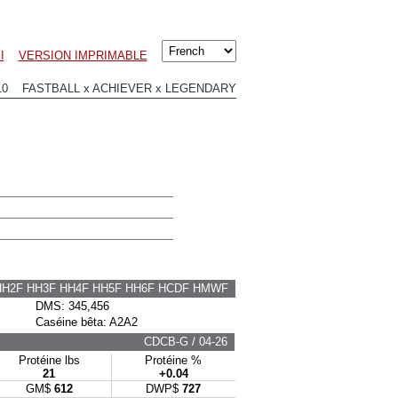
I
VERSION IMPRIMABLE
10 FASTBALL x ACHIEVER x LEGENDARY
HH2F HH3F HH4F HH5F HH6F HCDF HMWF
DMS: 345,456
Caséine bêta: A2A2
CDCB-G / 04-26
Protéine lbs
Protéine %
21
+0.04
GM$
612
DWP$
727