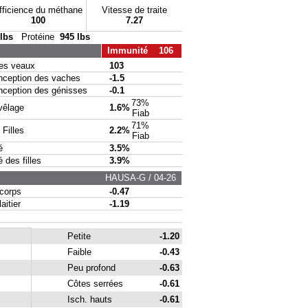
fficience du méthane
Vitesse de traite
100
7.27
 lbs
Protéine
945 lbs
Immunité 106
s veaux
103
eption des vaches
-1.5
eption des génisses
-0.1
73%
vêlage
1.6%
Fiab
71%
Filles
2.2%
Fiab
é
3.5%
des filles
3.9%
HAUSA-G / 04-26
corps
-0.47
itier
-1.19
Petite
-1.20
Faible
-0.43
Peu profond
-0.63
Côtes serrées
-0.61
Isch. hauts
-0.61