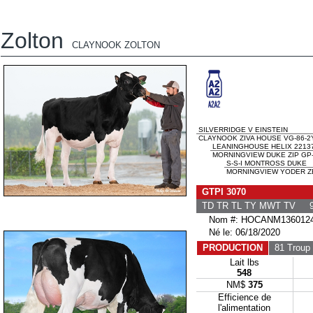
Zolton
CLAYNOOK ZOLTON
SILVERRIDGE V EINSTEIN
CLAYNOOK ZIVA HOUSE VG-86-2Y
LEANINGHOUSE HELIX 2213
MORNINGVIEW DUKE ZIP GP-
S-S-I MONTROSS DUKE
MORNINGVIEW YODER ZE
GTPI 3070
TD TR TL TY MWT TV 9
Nom #: HOCANM136012
Né le: 06/18/2020
PRODUCTION
81 Troup
Lait lbs
548
NM$
375
Efficience de
l'alimentation