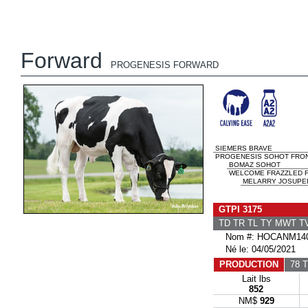
Forward
PROGENESIS FORWARD
SIEMERS BRAVE
PROGENESIS SOHOT FRON
BOMAZ SOHOT
WELCOME FRAZZLED F
MELARRY JOSUPE
GTPI 3175
TD TR TL TY MWT 
Nom #: HOCANM140
Né le: 04/05/2021
PRODUCTION
78 T
Lait lbs
852
NM$
929