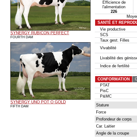
Efficience de
l'alimentation
226
Moyen
SANTÉ ET REPROD
Vie productive
SYNERGY RUBICON PERFECT
SCS
FOURTH DAM
Taux gest. Filles
Vivabilité
Livabilité des géniss
Indice de fertilité
CONFORMATION
G
PTAT
PisC
P&MC
SYNERGY UNO POT O GOLD
Stature
FIFTH DAM
Force
Profondeur de corps
Car. Laitier
Angle de la croupe