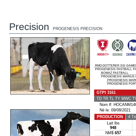
Precision
PROGENESIS PRECISION
RMD-DOTTERER SSI GAME
PROGENESIS FASTBALL PIT
BOMAZ FASTBALL
PROGENESIS MARIUS 
PROGENESIS MAR
PROGENESIS FORT
GTPI 3161
TD TR TL TY MWC 
Nom #: HOCANM140
Né le: 09/08/2021
PRODUCTION
4 Tr
Lait lbs
948
NM$
657