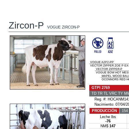
Zircon-P
VOGUE ZIRCON-P
VOGUE A2P2-PP
VECTOR ZIPPER ZOE P EX-
VECTOR ZIPPER-P
VOGUE BOW HOT MESS-
MAPEL WOOD BALL
OCONNORS RED HOT
GTPI 2769
TD TR TL VRC TY M
Reg. #: HOCANM141
Nacimiento: 07/04/2
PRODUCCIÓN
154 
Leche lbs
-76
NM$
147