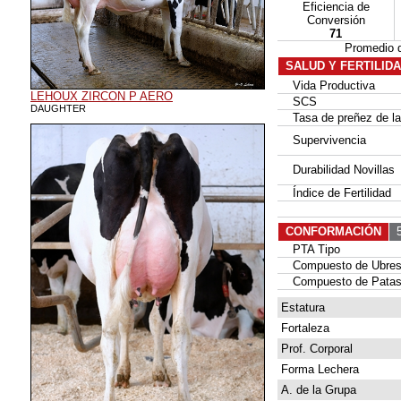
Eficiencia de
Conversión
71
Promedio 
SALUD Y FERTILID
Vida Productiva
LEHOUX ZIRCON P AERO
SCS
DAUGHTER
Tasa de preñez de las
Supervivencia
Durabilidad Novillas
Índice de Fertilidad
CONFORMACIÓN
5
PTA Tipo
Compuesto de Ubre
Compuesto de Patas
Estatura
Fortaleza
Prof. Corporal
Forma Lechera
A. de la Grupa