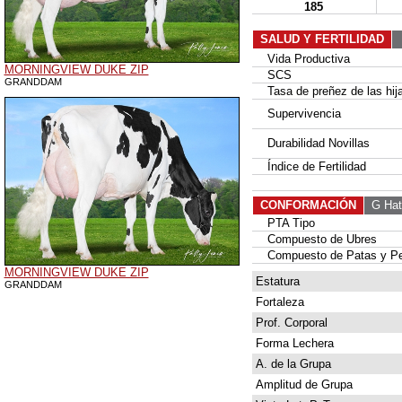
185
SALUD Y FERTILIDAD
Vida Productiva
MORNINGVIEW DUKE ZIP
SCS
GRANDDAM
Tasa de preñez de las hij
Supervivencia
Durabilidad Novillas
Índice de Fertilidad
CONFORMACIÓN
G Hat
PTA Tipo
Compuesto de Ubres
Compuesto de Patas y P
MORNINGVIEW DUKE ZIP
Estatura
GRANDDAM
Fortaleza
Prof. Corporal
Forma Lechera
A. de la Grupa
Amplitud de Grupa