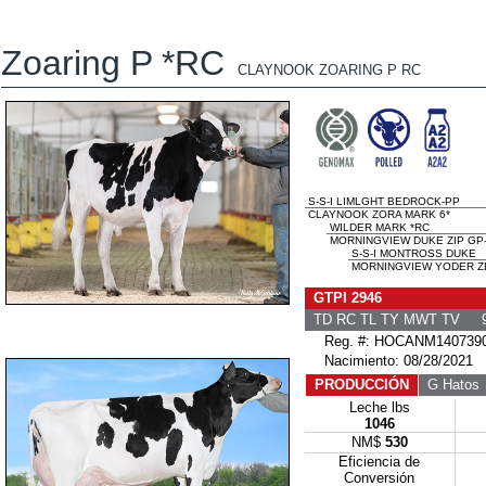
Zoaring P *RC
CLAYNOOK ZOARING P RC
S-S-I LIMLGHT BEDROCK-PP
CLAYNOOK ZORA MARK 6*
WILDER MARK *RC
MORNINGVIEW DUKE ZIP GP-
S-S-I MONTROSS DUKE
MORNINGVIEW YODER ZE
GTPI 2946
TD RC TL TY MWT TV 9
Reg. #: HOCANM140739
Nacimiento: 08/28/2021
PRODUCCIÓN
G Hatos
Leche lbs
1046
NM$
530
Eficiencia de
Conversión