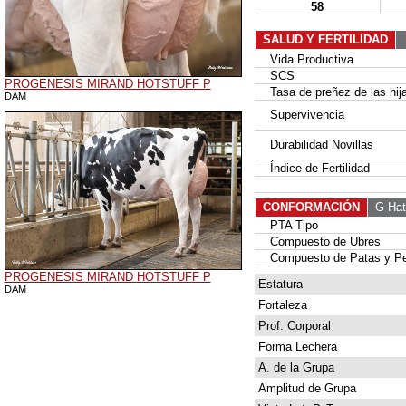
58
SALUD Y FERTILIDAD
Vida Productiva
SCS
PROGENESIS MIRAND HOTSTUFF P
Tasa de preñez de las hij
DAM
Supervivencia
Durabilidad Novillas
Índice de Fertilidad
CONFORMACIÓN
G Hat
PTA Tipo
Compuesto de Ubres
Compuesto de Patas y P
PROGENESIS MIRAND HOTSTUFF P
Estatura
DAM
Fortaleza
Prof. Corporal
Forma Lechera
A. de la Grupa
Amplitud de Grupa