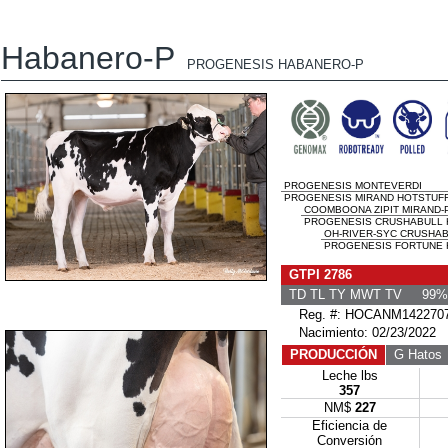
Habanero-P
PROGENESIS HABANERO-P
PROGENESIS MONTEVERDI
PROGENESIS MIRAND HOTSTUFF 
COOMBOONA ZIPIT MIRAND-P
PROGENESIS CRUSHABULL H
OH-RIVER-SYC CRUSHA
PROGENESIS FORTUNE H
GTPI 2786
TD TL TY MWT TV 99%-
Reg. #: HOCANM142270
Nacimiento: 02/23/2022
PRODUCCIÓN
G Hatos
Leche lbs
357
NM$
227
Eficiencia de
Conversión