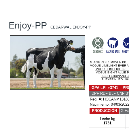
Enjoy-PP
CEDARWAL ENJOY-PP
STANTONS REMOVER PP
VOGUE LIMELIGHT EVER A
VOGUE LIMELIGHT-P
VOGUE BIGHIT ALLIE P
S-S-I FERDINAND B
ALEXERIN JEDI 164
GPA LPI +3741 PRO
DPF RDF BLF CNF B
Reg. #: HOCANM1318
Nacimiento: 04/03/202
PRODUCCIÓN
G Ha
Leche kg
1731