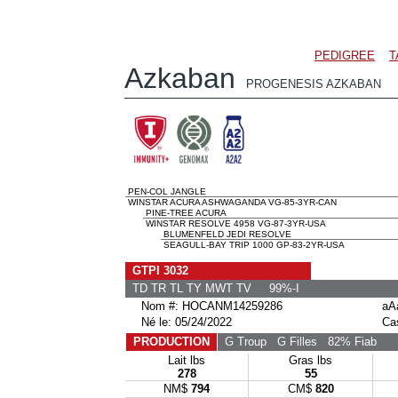
PEDIGREE
T
Azkaban
PROGENESIS AZKABAN
PEN-COL JANGLE
WINSTAR ACURA ASHWAGANDA VG-85-3YR-CAN
PINE-TREE ACURA
WINSTAR RESOLVE 4958 VG-87-3YR-USA
BLUMENFELD JEDI RESOLVE
SEAGULL-BAY TRIP 1000 GP-83-2YR-USA
GTPI 3032
TD TR TL TY MWT TV 99%-I
Nom #: HOCANM14259286
aA
Né le: 05/24/2022
Ca
PRODUCTION
G Troup
G Filles
82% Fiab
Lait lbs
Gras lbs
278
55
NM$
794
CM$
820