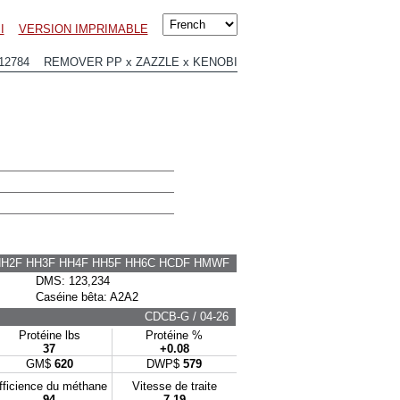
I
VERSION IMPRIMABLE
12784 REMOVER PP x ZAZZLE x KENOBI
HH2F HH3F HH4F HH5F HH6C HCDF HMWF
DMS: 123,234
Caséine bêta: A2A2
CDCB-G / 04-26
Protéine lbs
Protéine %
37
+0.08
GM$
620
DWP$
579
fficience du méthane
Vitesse de traite
94
7.19