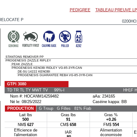
PEDIGREE
TABLEAU PREUVE LP
RELOCATE P
0200HO
STANTONS REMOVER PP
PROGENESIS ZAZZLE RIPLEY
PEAK ZAZZLE
PROGENESIS KENOBI RIDLEY VG-85-3YR-CAN
DE-SU 14222 KENOBI
PROGENESIS GUARANTEE REBA VG-85-3YR-CAN
GTPI 3080
TD TR TL TY MWT TV 99%-I
HH1F 
Nom #: HOCANM14259482
aAa: 234165
Né le: 08/25/2022
Caséine kappa: BB
PRODUCTION
G Troup
G Filles
81% Fiab
Lait lbs
Gras lbs
Gras %
500
91
+0.26
NM$
627
CM$
658
FM$
554
Efficience de
Alimentation
IAR
E
l'alimentation
économisée
-80