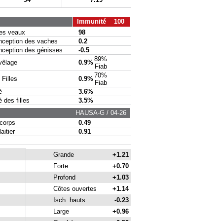
Immunité 100
s veaux
98
eption des vaches
0.2
eption des génisses
-0.5
89%
vêlage
0.9%
Fiab
70%
Filles
0.9%
Fiab
é
3.6%
des filles
3.5%
HAUSA-G / 04-26
corps
0.49
itier
0.91
Grande
+1.21
Forte
+0.70
Profond
+1.03
Côtes ouvertes
+1.14
Isch. hauts
-0.23
Large
+0.96