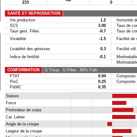
233
0
SANTÉ ET REPRODUCTION
Vie productive
1.2
Immunité de
SCS
3.00
Taux de conc
Taux gest. Filles
-0.7
Taux de conc
Vivabilité
-1.5
Facilité de 
Livabilité des génisses
0.3
Facilité vêl. 
Indice de fertilité
-0.1
Mortinatalit
Mortinatalité 
CONFORMATION
G Troup
G Filles
80% Fiab
PTAT
0.94
Composite 
PisC
0.25
Composite la
P&MC
0.35
Stature
Force
Profondeur de corps
Car. Laitier
Angle de la croupe
Largeur de la croupe