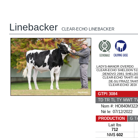
Linebacker
CLEAR-ECHO LINEBACKER
LADYS-MANOR OVERDO
CLEAR-ECHO SHELDON 511
DENOVO 2981 SHELD
CLEAR-ECHO TAHITI 46
DE-SU FRAZZ TAHIT
CLEAR-ECHO JEDI 
GTPI 3084
TD TR TL TY MWT 
Nom #: HO840M3220
Né le: 07/12/2022
PRODUCTION
G Tr
Lait lbs
712
NM$
602