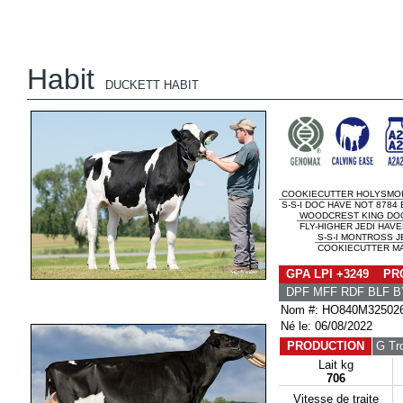
Habit
DUCKETT HABIT
COOKIECUTTER HOLYSMO
S-S-I DOC HAVE NOT 8784
WOODCREST KING DO
FLY-HIGHER JEDI HAVE
S-S-I MONTROSS J
COOKIECUTTER MA
GPA LPI +3249 PRO
DPF MFF RDF BLF B
Nom #: HO840M32502
Né le: 06/08/2022
PRODUCTION
G Tr
Lait kg
706
Vitesse de traite