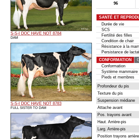
96
SANTÉ ET REPROD
Durée de vie
SCS
S-S-I DOC HAVE NOT 8784
Fertilité des filles
DAM
Condition de chair
Résistance à la mam
Persistance de lactat
CONFORMATION
G
Conformation
Système mammaire
Pieds et membres
Profondeur du pis
Texture du pis
Suspension médiane
S-S-I DOC HAVE NOT 8783
Attache avant
FULL SISTER TO DAM
Pos. trayons avant
Haut. Arrière-pis
Larg. Arrière-pis
Position trayons arrière