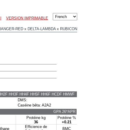
I
VERSION IMPRIMABLE
ANGER-RED x DELTA-LAMBDA x RUBICON
HH2F HH3F HH4F HH5F HH6F HCDF HMWF
DMS:
Caséine bêta: A2A2
GPA 26*APR
Protéine kg
Protéine %
36
+0.21
Efficience de
éthane
BMC