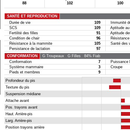
88
102
100
SANTÉ ET REPRODUCTION
Durée de vie
109
Immunité de
SCS
109
Aptitude au 
Fertilité des filles
91
Aptitude des 
Condition de chair
96
Résistance a
Résistance à la mammite
105
Santé des 
Persistance de lactation
97
CONFORMATION
G Troupeaux
G Filles
84% Fiab
Conformation
7
Puissance la
Système mammaire
3
Croupe
Pieds et membres
9
Profondeur du pis
Texture du pis
Suspension médiane
Attache avant
Pos. trayons avant
Haut. Arrière-pis
Larg. Arrière-pis
Position trayons arrière