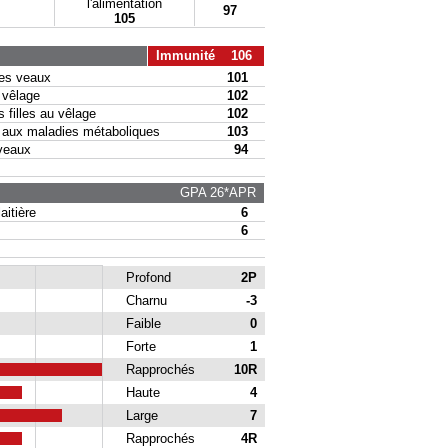
l'alimentation
97
105
Immunité 106
s veaux
101
vêlage
102
filles au vêlage
102
ux maladies métaboliques
103
veaux
94
GPA 26*APR
itière
6
6
Profond
2P
Charnu
-3
Faible
0
Forte
1
Rapprochés
10R
Haute
4
Large
7
Rapprochés
4R