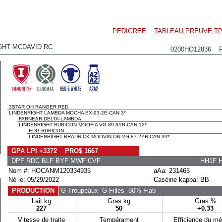
PEDIGREE
TABLEAU PREUVE TP
GHT MCDAVID RC
0200HO12836 R
3STAR OH RANGER RED
LINDENRIGHT LAMBDA MOCHA EX-93-2E-CAN 3*
FARNEAR DELTA-LAMBDA
LINDENRIGHT RUBICON MOOFIA VG-89-3YR-CAN 12*
EDG RUBICON
LINDENRIGHT BRADNICK MOOVIN ON VG-87-2YR-CAN 39*
GPA LPI +3372 PRO$ 1667
DPF RDC BLF BYF MWF CVF
HH1F 
Nom #: HOCANM120334935
aAa: 231465
Né le: 05/29/2022
Caséine kappa: BB
PRODUCTION
G Troupeaux
G Filles
86% Fiab
Lait kg
Gras kg
Gras %
227
50
+0.33
Vitesse de traite
Tempérament
Efficience du m