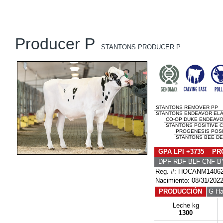
Producer P
STANTONS PRODUCER P
STANTONS REMOVER PP
STANTONS ENDEAVOR ELA
CO-OP DUKE ENDEAV
STANTONS POSITIVE C
PROGENESIS POSI
STANTONS BEE DES
GPA LPI +3735 PRO
DPF RDF BLF CNF B
Reg. #: HOCANM1406
Nacimiento: 08/31/202
PRODUCCIÓN
G Ha
Leche kg
1300