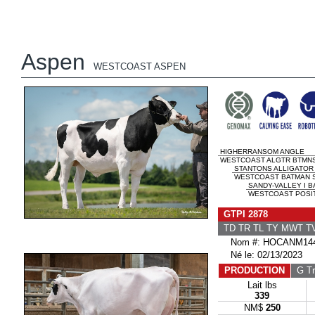
Aspen
WESTCOAST ASPEN
HIGHERRANSOM ANGLE
WESTCOAST ALGTR BTMNSK
STANTONS ALLIGATOR
WESTCOAST BATMAN S
SANDY-VALLEY I 
WESTCOAST POSITV
GTPI 2878
TD TR TL TY MWT 
Nom #: HOCANM144
Né le: 02/13/2023
PRODUCTION
G Tr
Lait lbs
339
NM$
250