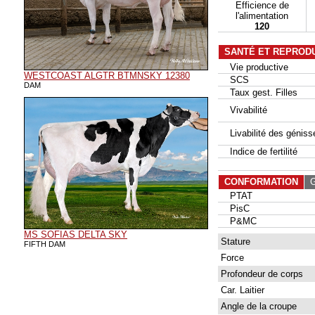
Efficience de
l'alimentation
120
SANTÉ ET REPROD
Vie productive
WESTCOAST ALGTR BTMNSKY 12380
SCS
DAM
Taux gest. Filles
Vivabilité
Livabilité des géniss
Indice de fertilité
CONFORMATION
G
PTAT
PisC
P&MC
MS SOFIAS DELTA SKY
Stature
FIFTH DAM
Force
Profondeur de corps
Car. Laitier
Angle de la croupe