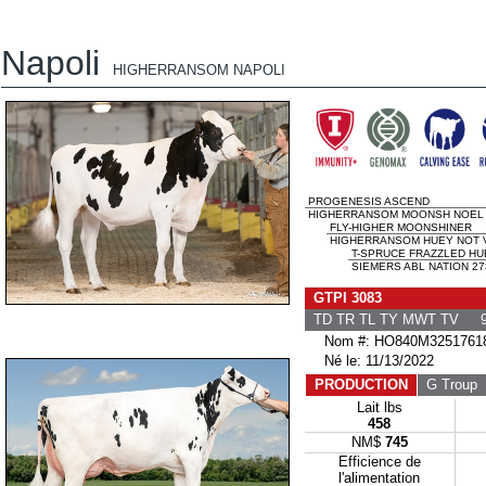
Napoli
HIGHERRANSOM NAPOLI
PROGENESIS ASCEND
HIGHERRANSOM MOONSH NOEL
FLY-HIGHER MOONSHINER
HIGHERRANSOM HUEY NOT V
T-SPRUCE FRAZZLED HU
SIEMERS ABL NATION 27
GTPI 3083
TD TR TL TY MWT TV 9
Nom #: HO840M3251761
Né le: 11/13/2022
PRODUCTION
G Troup
G
Lait lbs
458
NM$
745
Efficience de
l'alimentation