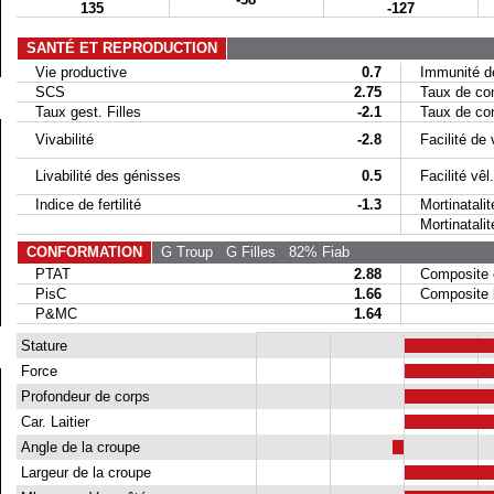
135
-127
SANTÉ ET REPRODUCTION
Vie productive
0.7
Immunité de
SCS
2.75
Taux de conc
Taux gest. Filles
-2.1
Taux de conc
Vivabilité
-2.8
Facilité de 
Livabilité des génisses
0.5
Facilité vêl. 
Indice de fertilité
-1.3
Mortinatalit
Mortinatalité 
CONFORMATION
G Troup
G Filles
82% Fiab
PTAT
2.88
Composite 
PisC
1.66
Composite la
P&MC
1.64
Stature
Force
Profondeur de corps
Car. Laitier
Angle de la croupe
Largeur de la croupe