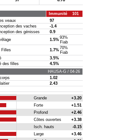
Immunité 101
s veaux
97
eption des vaches
-1.4
eption des génisses
0.9
93%
vêlage
1.5%
Fiab
70%
Filles
1.7%
Fiab
é
3.5%
des filles
4.5%
HAUSA-G / 04-26
corps
1.02
itier
2.43
Grande
+3.20
Forte
+1.51
Profond
+2.46
Côtes ouvertes
+3.38
Isch. hauts
-0.15
Large
+3.46