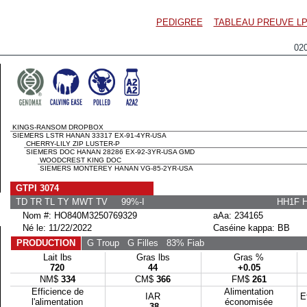
PEDIGREE
TABLEAU PREUVE LP
02
KINGS-RANSOM DROPBOX
SIEMERS LSTR HANAN 33317 EX-91-4YR-USA
CHERRY-LILY ZIP LUSTER-P
SIEMERS DOC HANAN 28286 EX-92-3YR-USA GMD
WOODCREST KING DOC
SIEMERS MONTEREY HANAN VG-85-2YR-USA
GTPI 3074
TD TR TL TY MWT TV 99%-I
HH1F 
Nom #: HO840M3250769329
aAa: 234165
Né le: 11/22/2022
Caséine kappa: BB
PRODUCTION
G Troup
G Filles
83% Fiab
Lait lbs
Gras lbs
Gras %
720
44
+0.05
NM$
334
CM$
366
FM$
261
Efficience de
Alimentation
IAR
E
l'alimentation
économisée
-38