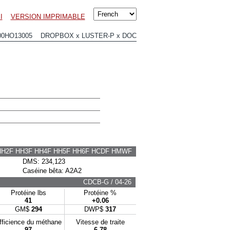
I
VERSION IMPRIMABLE
00HO13005 DROPBOX x LUSTER-P x DOC
HH2F HH3F HH4F HH5F HH6F HCDF HMWF
DMS: 234,123
Caséine bêta: A2A2
CDCB-G / 04-26
Protéine lbs
Protéine %
41
+0.06
GM$
294
DWP$
317
fficience du méthane
Vitesse de traite
97
6.78