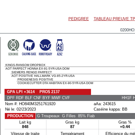
PEDIGREE
TABLEAU PREUVE TP
0200HO
KINGS-RANSOM DROPBOX
AOT PARFECT HONNA EX-91-5YR-USA DOM
SIEMERS RENGD PARFECT
AOT POSITIVE HALLMARK VG-85-2YR-USA
PROGENESIS POSITIVE
COOKIECUTTER DTA HABITAN EX-90-5YR-USA DOM
GPA LPI +3614 PRO$ 2137
DPF RDF BLF CNF BYF MWF CVF
HH1F 
Nom #: HO840M3251761920
aAa: 243615
Né le: 02/23/2023
Caséine kappa: BB
PRODUCTION
G Troupeaux
G Filles
85% Fiab
Lait kg
Gras kg
Gras %
848
87
+0.44
Vitesse de traite
Tempérament
Efficience du m