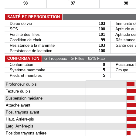
98
97
98
SANTÉ ET REPRODUCTION
Durée de vie
103
Immunité de
SCS
100
Aptitude au 
Fertilité des filles
101
Aptitude des 
Condition de chair
99
Résistance a
Résistance à la mammite
103
Santé des 
Persistance de lactation
106
CONFORMATION
G Troupeaux
G Filles
82% Fiab
Conformation
9
Puissance la
Système mammaire
5
Croupe
Pieds et membres
5
Profondeur du pis
Texture du pis
Suspension médiane
Attache avant
Pos. trayons avant
Haut. Arrière-pis
Larg. Arrière-pis
Position trayons arrière