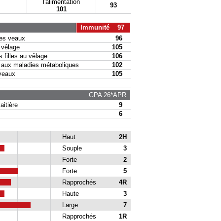
l'alimentation
93
101
Immunité 97
s veaux
96
vêlage
105
filles au vêlage
106
ux maladies métaboliques
102
veaux
105
GPA 26*APR
itière
9
6
Haut
2H
Souple
3
Forte
2
Forte
5
Rapprochés
4R
Haute
3
Large
7
Rapprochés
1R