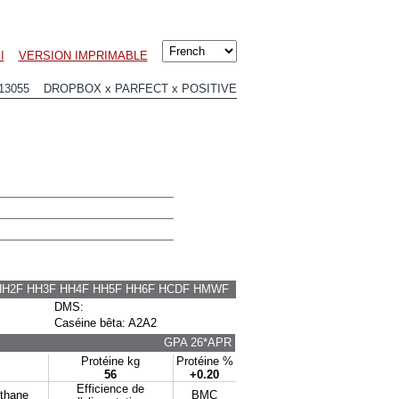
I
VERSION IMPRIMABLE
13055 DROPBOX x PARFECT x POSITIVE
HH2F HH3F HH4F HH5F HH6F HCDF HMWF
DMS:
Caséine bêta: A2A2
GPA 26*APR
Protéine kg
Protéine %
56
+0.20
Efficience de
éthane
BMC