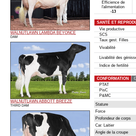
Efficience de
l'alimentation
-13
SANTÉ ET REPROD
Vie productive
WALNUTLAWN LAMBDA BEYONCE
SCS
DAM
Taux gest. Filles
Vivabilité
Livabilité des géniss
Indice de fertilité
CONFORMATION
G
PTAT
PisC
P&MC
WALNUTLAWN ABBOTT BREEZE
Stature
THIRD DAM
Force
Profondeur de corps
Car. Laitier
Angle de la croupe