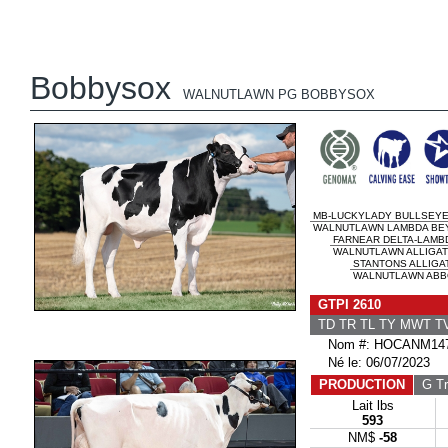
Bobbysox
WALNUTLAWN PG BOBBYSOX
MB-LUCKYLADY BULLSEY
WALNUTLAWN LAMBDA BEY
FARNEAR DELTA-LAMB
WALNUTLAWN ALLIGATO
STANTONS ALLIGA
WALNUTLAWN ABBO
GTPI 2610
TD TR TL TY MWT 
Nom #: HOCANM147
Né le: 06/07/2023
PRODUCTION
G Tr
Lait lbs
593
NM$
-58