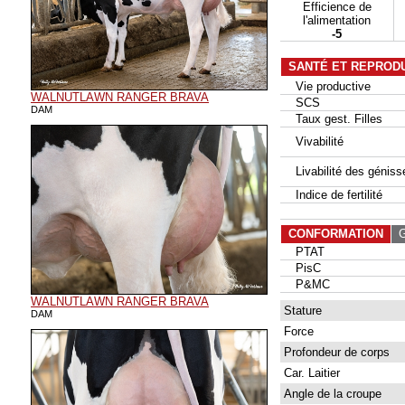
Efficience de
l'alimentation
-5
SANTÉ ET REPROD
Vie productive
WALNUTLAWN RANGER BRAVA
SCS
DAM
Taux gest. Filles
Vivabilité
Livabilité des géniss
Indice de fertilité
CONFORMATION
G
PTAT
PisC
P&MC
WALNUTLAWN RANGER BRAVA
Stature
DAM
Force
Profondeur de corps
Car. Laitier
Angle de la croupe