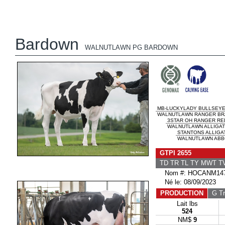
Bardown
WALNUTLAWN PG BARDOWN
MB-LUCKYLADY BULLSEY
WALNUTLAWN RANGER BRA
3STAR OH RANGER RE
WALNUTLAWN ALLIGATO
STANTONS ALLIGA
WALNUTLAWN ABBO
GTPI 2655
TD TR TL TY MWT 
Nom #: HOCANM147
Né le: 08/09/2023
PRODUCTION
G Tr
Lait lbs
524
NM$
9