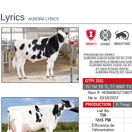
Lyrics
AURORA LYRICS
PROGENESIS PERKY
AURORA AHEAD 6288 GP-81-2YR
BLUMENFELD RENEGAD AH
AURORA RAPID 21849 VG-87
ST GEN R-HAZE RAPID
AURORA FRAZZLED 1944
GTPI 3311
TD TM TR TL TY MWT T
Nom #: HO840M3271807
Né le: 10/18/2023
PRODUCTION
G Troup
G
Lait lbs
716
NM$
758
Efficience de
l'alimentation