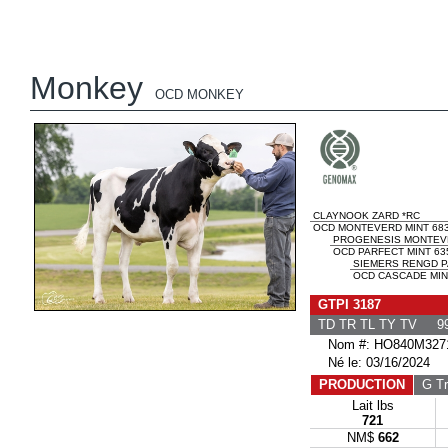
Monkey
OCD MONKEY
CLAYNOOK ZARD *RC
OCD MONTEVERD MINT 683
PROGENESIS MONTEV
OCD PARFECT MINT 63
SIEMERS RENGD P
OCD CASCADE MINT
GTPI 3187
TD TR TL TY TV 99
Nom #: HO840M3271
Né le: 03/16/2024
PRODUCTION
G Tr
Lait lbs
721
NM$
662