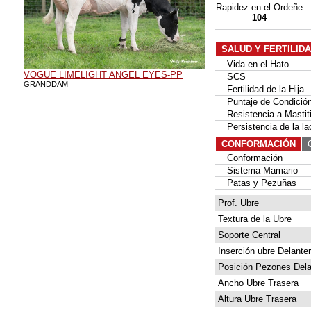
Rapidez en el Ordeñe
104
SALUD Y FERTILID
Vida en el Hato
VOGUE LIMELIGHT ANGEL EYES-PP
SCS
GRANDDAM
Fertilidad de la Hija
Puntaje de Condición
Resistencia a Mastit
Persistencia de la la
CONFORMACIÓN
G
Conformación
Sistema Mamario
Patas y Pezuñas
Prof. Ubre
Textura de la Ubre
Soporte Central
Inserción ubre Delante
Posición Pezones Dela
Ancho Ubre Trasera
Altura Ubre Trasera