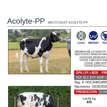
Acolyte-PP
WESTCOAST ACOLYTE-PP
DREWHOLME LEYHIGH PP
WESTCOAST REMOVR ANG
STANTONS REMOVER 
VOGUE LIMELIGHT ANG
VOGUE LIMELIGHT
VOGUE BIGHIT ALLI
GPA LPI +3630 PRO
RDF BLF BYF MWF 
Reg. #: HOCANM1489
Nacimiento: 03/28/202
PRODUCCIÓN
G Ha
Leche kg
835