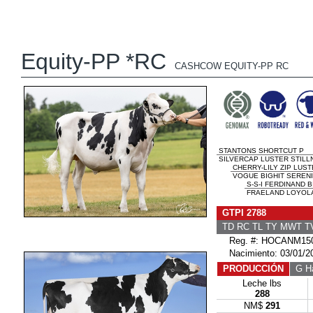
Equity-PP *RC
CASHCOW EQUITY-PP RC
STANTONS SHORTCUT P
SILVERCAP LUSTER STILLN
CHERRY-LILY ZIP LUST
VOGUE BIGHIT SERENIT
S-S-I FERDINAND B
FRAELAND LOYOLA 
GTPI 2788
TD RC TL TY MWT 
Reg. #: HOCANM150
Nacimiento: 03/01/2
PRODUCCIÓN
G Ha
Leche lbs
288
NM$
291