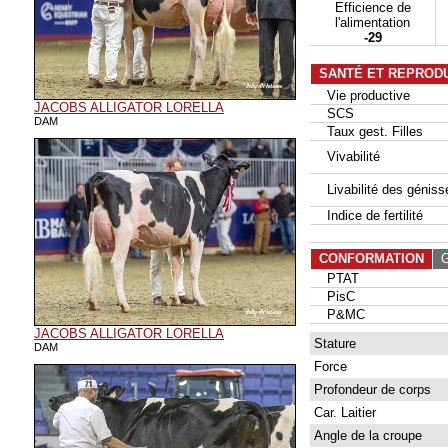
Efficience de
l'alimentation
-29
SANTÉ ET REPROD
Vie productive
JACOBS ALLIGATOR LORELLA
SCS
DAM
Taux gest. Filles
Vivabilité
Livabilité des géniss
Indice de fertilité
CONFORMATION
G
PTAT
PisC
P&MC
JACOBS ALLIGATOR LORELLA
Stature
DAM
Force
Profondeur de corps
Car. Laitier
Angle de la croupe