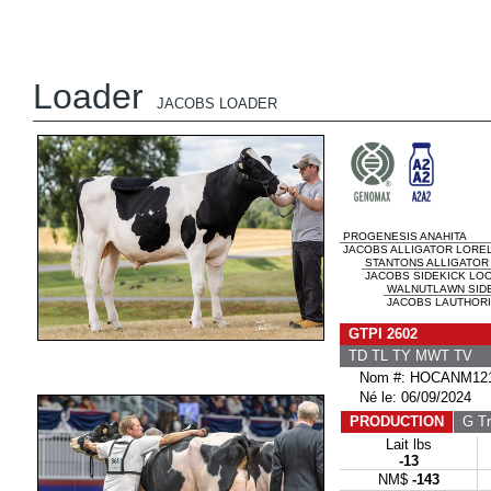
Loader
JACOBS LOADER
PROGENESIS ANAHITA
JACOBS ALLIGATOR LOREL
STANTONS ALLIGATOR
JACOBS SIDEKICK LOO
WALNUTLAWN SID
JACOBS LAUTHORIT
GTPI 2602
TD TL TY MWT TV 
Nom #: HOCANM121
Né le: 06/09/2024
PRODUCTION
G Tr
Lait lbs
-13
NM$
-143