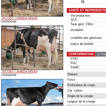
51
SANTÉ ET REPRODUCTI
Vie productive
JACOBS LAMBDA BRIAR
SCS
GRANDDAM
Taux gest. Filles
Vivabilité
Livabilité des génisses
Indice de fertilité
CONFORMATION
G Tro
PTAT
PisC
P&MC
JACOBS LAMBDA BRIAR
Stature
GRANDDAM
Force
Profondeur de corps
Car. Laitier
Angle de la croupe
Largeur de la croupe