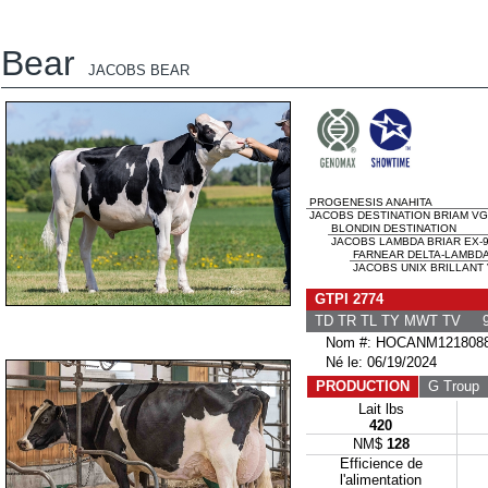
Bear
JACOBS BEAR
PROGENESIS ANAHITA
JACOBS DESTINATION BRIAM VG
BLONDIN DESTINATION
JACOBS LAMBDA BRIAR EX-9
FARNEAR DELTA-LAMBD
JACOBS UNIX BRILLANT 
GTPI 2774
TD TR TL TY MWT TV 9
Nom #: HOCANM1218088
Né le: 06/19/2024
PRODUCTION
G Troup
G
Lait lbs
420
NM$
128
Efficience de
l'alimentation