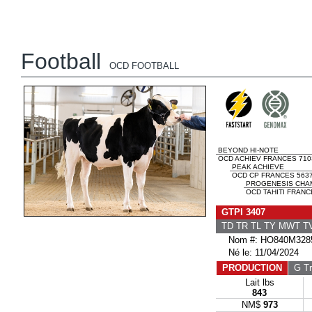
Football
OCD FOOTBALL
BEYOND HI-NOTE
OCD ACHIEV FRANCES 710
PEAK ACHIEVE
OCD CP FRANCES 5637
PROGENESIS CHA
OCD TAHITI FRANC
GTPI 3407
TD TR TL TY MWT 
Nom #: HO840M3285
Né le: 11/04/2024
PRODUCTION
G Tr
Lait lbs
843
NM$
973