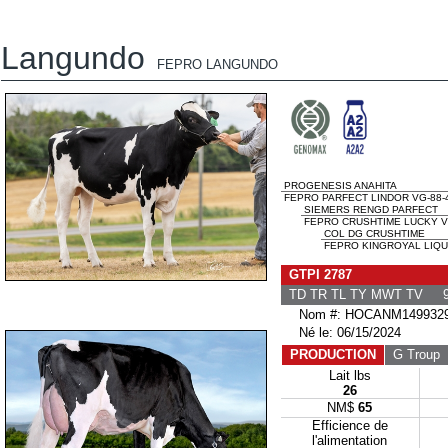
Langundo
FEPRO LANGUNDO
PROGENESIS ANAHITA
FEPRO PARFECT LINDOR VG-88-
SIEMERS RENGD PARFECT
FEPRO CRUSHTIME LUCKY VG
COL DG CRUSHTIME
FEPRO KINGROYAL LIQUE
GTPI 2787
TD TR TL TY MWT TV 9
Nom #: HOCANM149932
Né le: 06/15/2024
PRODUCTION
G Troup
G
Lait lbs
26
NM$
65
Efficience de
l'alimentation