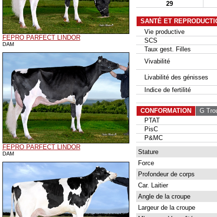
29
SANTÉ ET REPRODUCTI
Vie productive
FEPRO PARFECT LINDOR
SCS
DAM
Taux gest. Filles
Vivabilité
Livabilité des génisses
Indice de fertilité
CONFORMATION
G Tro
PTAT
PisC
P&MC
FEPRO PARFECT LINDOR
Stature
DAM
Force
Profondeur de corps
Car. Laitier
Angle de la croupe
Largeur de la croupe