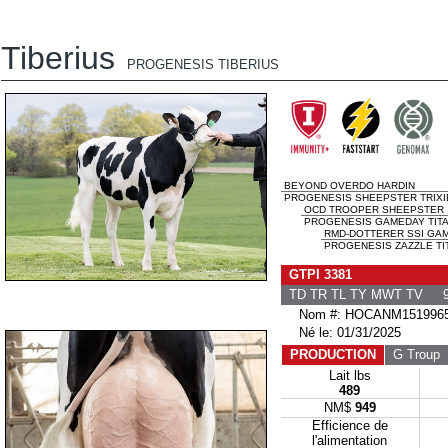
Tiberius
PROGENESIS TIBERIUS
BEYOND OVERDO HARDIN
PROGENESIS SHEEPSTER TRIXI
OCD TROOPER SHEEPSTER
PROGENESIS GAMEDAY TITAN
RMD-DOTTERER SSI GA
PROGENESIS ZAZZLE TIT
GTPI 3381
TD TR TL TY MWT TV 9
Nom #: HOCANM151996
Né le: 01/31/2025
PRODUCTION
G Troup
G
Lait lbs
489
NM$
949
Efficience de
l'alimentation