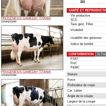
281
SANTÉ ET REPRODUCTI
Vie productive
PROGENESIS GAMEDAY TITANIA
SCS
GRANDDAM
Taux gest. Filles
Vivabilité
Livabilité des génisses
Indice de fertilité
CONFORMATION
G Tro
PTAT
PisC
P&MC
PROGENESIS GAMEDAY TITANIA
Stature
GRANDDAM
Force
Profondeur de corps
Car. Laitier
Angle de la croupe
Largeur de la croupe