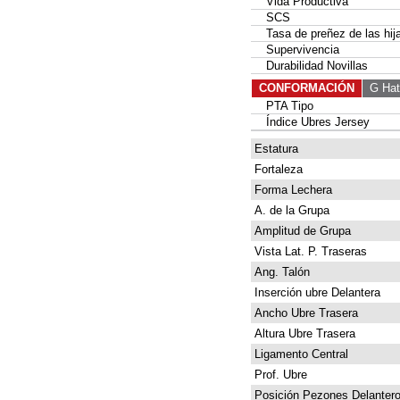
Vida Productiva
SCS
Tasa de preñez de las hij
Supervivencia
Durabilidad Novillas
CONFORMACIÓN
G Hat
PTA Tipo
Índice Ubres Jersey
Estatura
Fortaleza
Forma Lechera
A. de la Grupa
Amplitud de Grupa
Vista Lat. P. Traseras
Ang. Talón
Inserción ubre Delantera
Ancho Ubre Trasera
Altura Ubre Trasera
Ligamento Central
Prof. Ubre
Posición Pezones Delanter