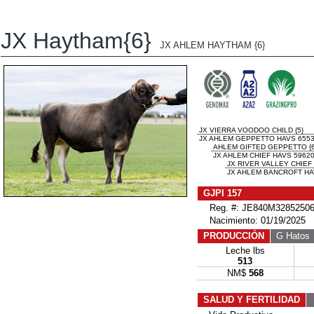
JX Haytham{6}
JX AHLEM HAYTHAM {6}
JX VIERRA VOODOO CHILD {5}
JX AHLEM GEPPETTO HAVS 65536
AHLEM GIFTED GEPPETTO {6
JX AHLEM CHIEF HAVS 59620
JX RIVER VALLEY CHIEF 
JX AHLEM BANCROFT HAV
GJPI 157
Reg. #: JE840M32852506
Nacimiento: 01/19/2025
PRODUCCIÓN
G Hatos
Leche lbs
513
NM$
568
SALUD Y FERTILIDAD