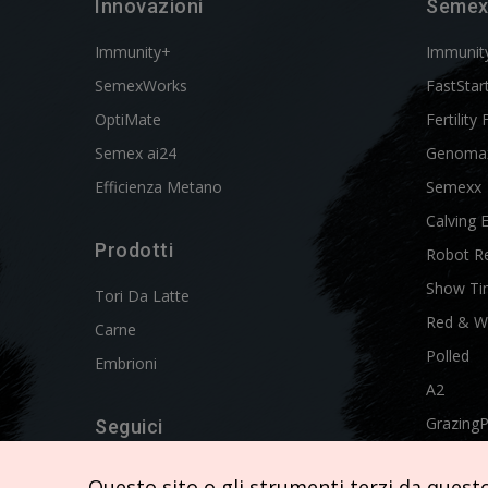
Innovazioni
Semex
Immunity+
Immunit
SemexWorks
FastStar
OptiMate
Fertility 
Semex ai24
Genoma
Efficienza Metano
Semexx
Calving 
Prodotti
Robot R
Show Ti
Tori Da Latte
Red & W
Carne
Polled
Embrioni
A2
Grazing
Seguici
Swissgen
Questo sito o gli strumenti terzi da questo 