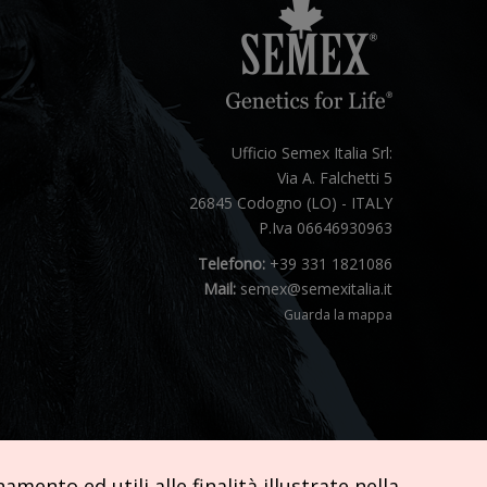
Ufficio Semex Italia Srl:
Via A. Falchetti 5
26845 Codogno (LO) - ITALY
P.Iva 06646930963
Telefono:
+39 331 1821086
Mail:
semex@semexitalia.it
Guarda la mappa
mento ed utili alle finalità illustrate nella