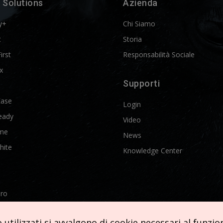
 Solutions
Azienda
y+
Chi Siamo
t
Storia
First
Responsabilità Sociale
x
Supporti
Ease
Login
eady
Video
me
News
hite
Knowledge Center
Pro
etics
utilizzati si avvalgono di cookie necessari al funziona