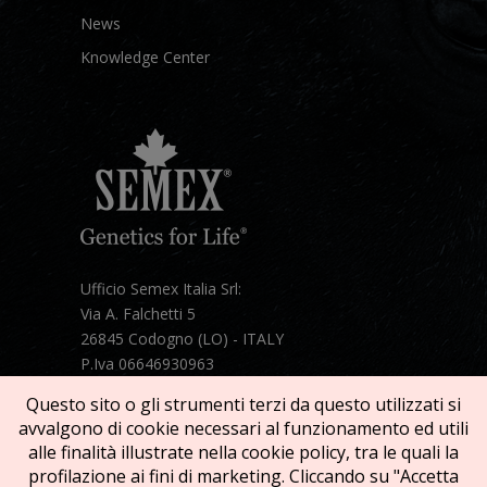
News
Knowledge Center
Ufficio Semex Italia Srl:
Via A. Falchetti 5
26845 Codogno (LO) - ITALY
P.Iva 06646930963
Telefono:
+39 331 1821086
Questo sito o gli strumenti terzi da questo utilizzati si
Mail:
semex@semexitalia.it
avvalgono di cookie necessari al funzionamento ed utili
Guarda la mappa
alle finalità illustrate nella cookie policy, tra le quali la
profilazione ai fini di marketing. Cliccando su "Accetta