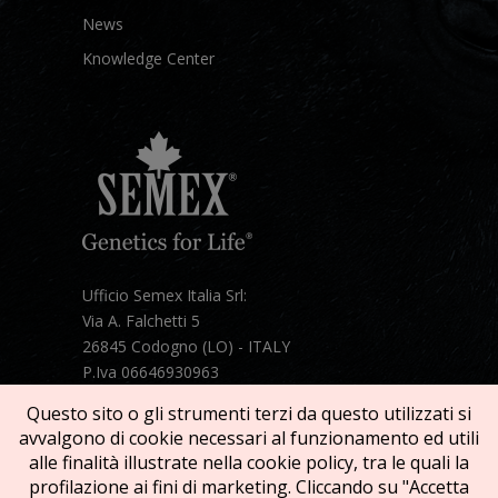
News
Knowledge Center
Ufficio Semex Italia Srl:
Via A. Falchetti 5
26845 Codogno (LO) - ITALY
P.Iva 06646930963
Telefono:
+39 331 1821086
Questo sito o gli strumenti terzi da questo utilizzati si
Mail:
semex@semexitalia.it
avvalgono di cookie necessari al funzionamento ed utili
Guarda la mappa
alle finalità illustrate nella cookie policy, tra le quali la
profilazione ai fini di marketing. Cliccando su "Accetta