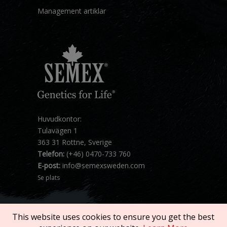
Management artiklar
Huvudkontor:
Tulavägen 1
363 31 Rottne, Sverige
Telefon:
(+46) 0470-733 760
E-post:
info@semexsweden.com
Se plats
This website uses cookies to ensure you get the best