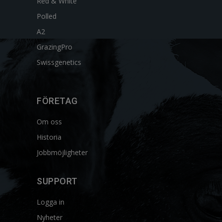
Red & White
Polled
A2
GrazingPro
Swissgenetics
FÖRETAG
Om oss
Historia
Jobbmöjligheter
SUPPORT
Logga in
Nyheter