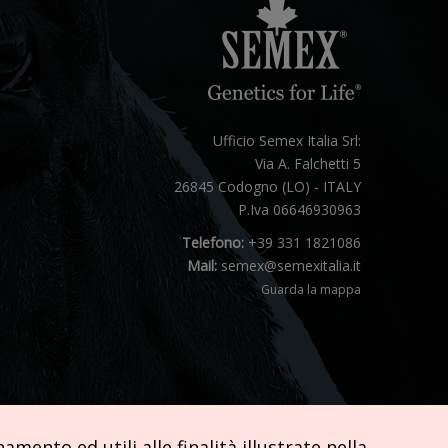
Ufficio Semex Italia Srl:
Via A. Falchetti 5
26845 Codogno (LO) - ITALY
P.Iva 06646930963
Telefono:
+39 331 1821086
Mail:
semex@semexitalia.it
Guarda la mappa
mento ed utili alle finalità illustrate nella