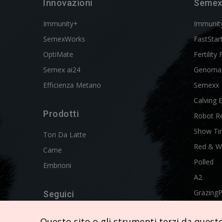
Innovazioni
Semex
Immunity+
Immunit
SemexWorks
FastStar
OptiMate
Fertility 
Semex ai24
Genoma
Efficienza Metano
Semexx
Calving 
Prodotti
Robot R
Show Ti
Tori Da Latte
Red & W
Carne
Polled
Embrioni
A2
Grazing
Seguici
Swissgen
Questo sito o gli strumenti terzi da questo 