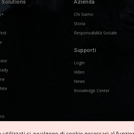
 Solutions
Azienda
y+
Chi Siamo
t
Storia
First
Responsabilità Sociale
x
Supporti
Ease
Login
eady
Video
me
News
hite
Knowledge Center
Pro
etics
utilizzati si avvalgono di cookie necessari al funziona