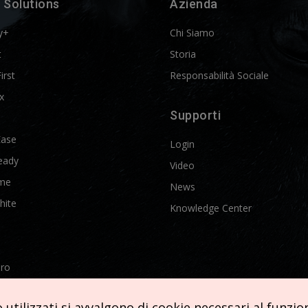
 Solutions
Azienda
y+
Chi Siamo
t
Storia
First
Responsabilità Sociale
x
Supporti
Ease
Login
eady
Video
me
News
hite
Knowledge Center
Pro
etics
utilizzati si avvalgono di cookie necessari al funziona