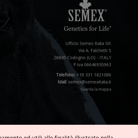
Ufficio Semex Italia Srl:
Via A. Falchetti 5
26845 Codogno (LO) - ITALY
P.Iva 06646930963
Telefono:
+39 331 1821086
Mail:
semex@semexitalia.it
Guarda la mappa
mento ed utili alle finalità illustrate nella