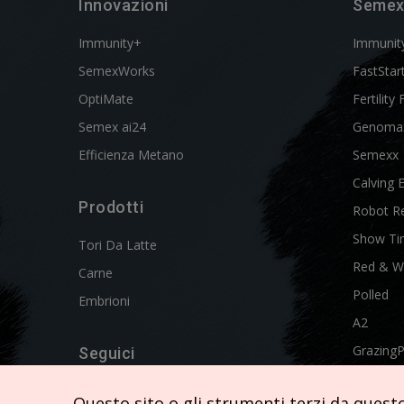
Innovazioni
Semex
Immunity+
Immunit
SemexWorks
FastStar
OptiMate
Fertility 
Semex ai24
Genoma
Efficienza Metano
Semexx
Calving 
Prodotti
Robot R
Show Ti
Tori Da Latte
Red & W
Carne
Polled
Embrioni
A2
Grazing
Seguici
Swissgen
Questo sito o gli strumenti terzi da questo 