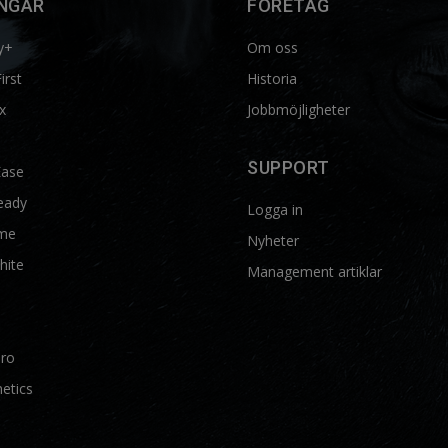
NGAR
FÖRETAG
y+
Om oss
First
Historia
x
Jobbmöjligheter
SUPPORT
Ease
eady
Logga in
me
Nyheter
hite
Management artiklar
Pro
etics