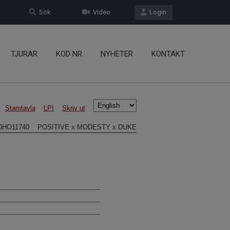
Sök
Video
Login
TJURAR
KOD NR
NYHETER
KONTAKT