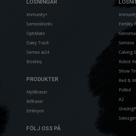
LÖSNINGAR
LÖSNI
Immunity+
Immunit
SemexWorks
Fertility 
OptiMate
Genoma
Dairy Track
Semexx
Semex ai24
Calving 
Boviteq
Robot R
Show Ti
PRODUKTER
Red & W
Polled
Mjölkraser
A2
Biffraser
Grazing
Embryon
Swissgen
FÖLJ OSS PÅ