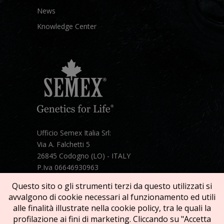
News
Knowledge Center
Ufficio Semex Italia Srl:
Via A. Falchetti 5
26845 Codogno (LO) - ITALY
P.Iva 06646930963
Telefono:
+39 331 1821086
Questo sito o gli strumenti terzi da questo utilizzati si
Mail:
semex@semexitalia.it
avvalgono di cookie necessari al funzionamento ed utili
Guarda la mappa
alle finalità illustrate nella cookie policy, tra le quali la
profilazione ai fini di marketing. Cliccando su "Accetta